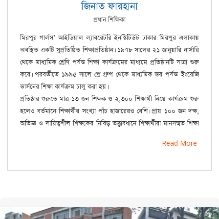
জিনাত ফারহানা
প্রধান শিক্ষিকা
মিরপুর গার্লস’ আইডিয়াল ল্যাবরেটরি ইনস্টিটিউট ঢাকার মিরপুর এলাকায়
অবস্থিত একটি সুপ্রতিষ্ঠিত শিক্ষাপ্রতিষ্ঠান। ১৯৭৮ সালের ২১ জানুয়ারি নার্সারি
থেকে মাধ্যমিক শ্রেণি পর্যন্ত শিক্ষা কার্যক্রমের মাধ্যমে প্রতিষ্ঠানটি যাত্রা শুরু
করে। পরবর্তীতে ১৯৯৫ সালে প্লে-গ্রুপ থেকে মাধ্যমিক স্তর পর্যন্ত ইংরেজি
ভার্সনের শিক্ষা কার্যক্রম চালু করা হয়।
প্রতিষ্ঠার শুরুতে মাত্র ১৩ জন শিক্ষক ও ২,৩০০ শিক্ষার্থী নিয়ে কার্যক্রম শুরু
হলেও বর্তমানে শিক্ষার্থীর সংখ্যা পাঁচ হাজারেরও বেশি। প্রায় ১০০ জন দক্ষ,
অভিজ্ঞ ও দায়িত্বশীল শিক্ষকের নিবিড় তত্ত্বাবধানে শিক্ষার্থীরা মানসম্মত শিক্ষা
গ্রহণের সুযোগ পাচ্ছে।
Read More
শৃঙ্খলাপূর্ণ, নিরাপদ ও শিক্ষাবান্ধব পরিবেশের কারণে প্রতিষ্ঠানটি সমাজের
বিশিষ্ট ব্যক্তিবর্গ ও অভিভাবকদের দৃষ্টি আকর্ষণ এবং প্রশংসা অর্জন করেছে।
এর ফলস্বরূপ, প্রতি বছর এই প্রতিষ্ঠানের শিক্ষার্থীরা শিক্ষা বোর্ডের বিভিন্ন
পরীক্ষায় মেধাতালিকায় শীর্ষস্থান অর্জন করে আসছে।
শিক্ষার্থীদের পাঠদান ও জ্ঞানচর্চার সুবিধার্থে এখানে পর্যাপ্ত রেফারেন্স বইসমৃদ্ধ
গ্রন্থাগার, বিজ্ঞানাগার এবং আধুনিক কম্পিউটার ল্যাব রয়েছে। পাশাপাশি