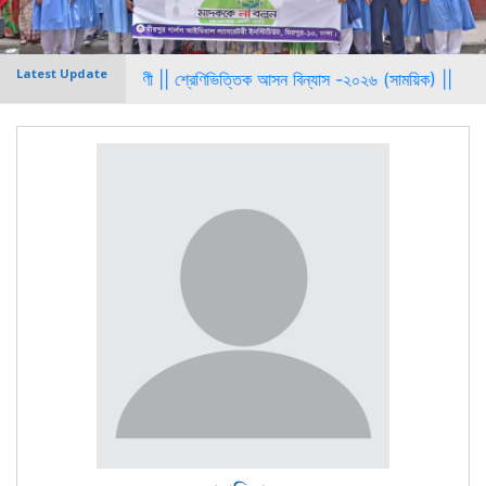
Latest Update
ী থেকে ১০ শ্রেণী ||
শ্রেণিভিত্তিক আসন বিন্যাস -২০২৬ (সাময়িক) ||
মিরপুর গার্লস আ