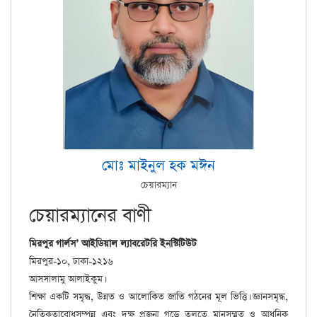
উজ্জ্বল ভবিষ্যৎ নির্মাণের এই যাত্রায় সংশ্লিষ্ট সবার সর্বাঙ্গীণ সাফল্য কামনা
করছি।
মহাপরিচালক
মিরপুর গার্লস’ আইডিয়াল ল্যাবরেটরি ইনস্টিটিউট
মিরপুর-১০, ঢাকা-১২১৬
মোঃ মাইনুল হক মঈন
চেয়ারম্যান
চেয়ারম্যানের বাণী
মিরপুর গার্লস’ আইডিয়াল ল্যাবরেটরি ইনস্টিটিউট
মিরপুর-১০, ঢাকা-১২১৬
আসসালামু আলাইকুম।
শিক্ষা একটি সমৃদ্ধ, উন্নত ও আলোকিত জাতি গঠনের মূল ভিত্তি। জ্ঞানসমৃদ্ধ,
নৈতিকতাবোধসম্পন্ন এবং দক্ষ প্রজন্ম গড়ে তুলতে মানসম্মত ও আধুনিক