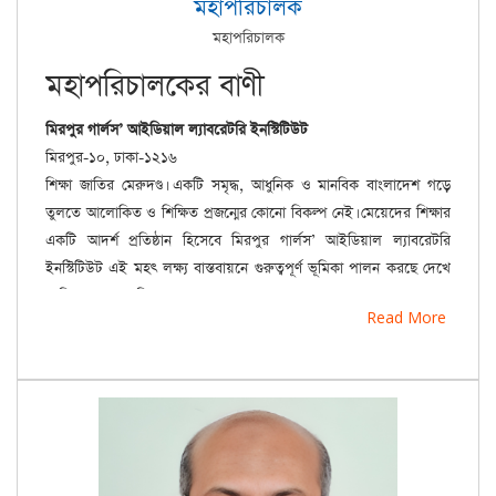
মহাপরিচালক
মহাপরিচালক
মহাপরিচালকের বাণী
মিরপুর গার্লস’ আইডিয়াল ল্যাবরেটরি ইনস্টিটিউট
মিরপুর-১০, ঢাকা-১২১৬
শিক্ষা জাতির মেরুদণ্ড। একটি সমৃদ্ধ, আধুনিক ও মানবিক বাংলাদেশ গড়ে
তুলতে আলোকিত ও শিক্ষিত প্রজন্মের কোনো বিকল্প নেই। মেয়েদের শিক্ষার
একটি আদর্শ প্রতিষ্ঠান হিসেবে মিরপুর গার্লস’ আইডিয়াল ল্যাবরেটরি
ইনস্টিটিউট এই মহৎ লক্ষ্য বাস্তবায়নে গুরুত্বপূর্ণ ভূমিকা পালন করছে দেখে
আমি অত্যন্ত আনন্দিত।
Read More
এই প্রতিষ্ঠান শুধু একাডেমিক উৎকর্ষ অর্জনের ওপর গুরুত্ব দেয় না, বরং
শিক্ষার্থীদের মধ্যে নৈতিক মূল্যবোধ, দেশপ্রেম, প্রযুক্তিগত দক্ষতা এবং
নেতৃত্বের গুণাবলি বিকাশেও বিশেষ গুরুত্ব প্রদান করে। শিক্ষকদের আন্তরিকতা
ও নিষ্ঠা, শিক্ষার্থীদের উদ্যম এবং অভিভাবকদের সার্বিক সহযোগিতার জন্য
আমি আন্তরিক প্রশংসা জ্ঞাপন করছি।
আমি দৃঢ়ভাবে বিশ্বাস করি, এই প্রতিষ্ঠান শিক্ষাক্ষেত্রে তার সাফল্যের ধারা
অব্যাহত রাখবে এবং দেশের অগ্রগতি ও উন্নয়নে দীর্ঘস্থায়ী অবদান রাখবে।