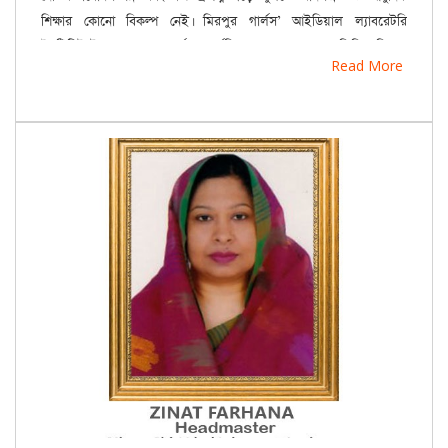
শিক্ষার কোনো বিকল্প নেই। মিরপুর গার্লস’ আইডিয়াল ল্যাবরেটরি
ইনস্টিটিউটে আমরা শৃঙ্খলাপূর্ণ, অন্তর্ভুক্তিমূলক এবং মূল্যবোধভিত্তিক শিক্ষার
Read More
পরিবেশের মাধ্যমে ভবিষ্যতের যোগ্য নেতৃত্ব গড়ে তুলতে অঙ্গীকারবদ্ধ।
আমরা দৃঢ়ভাবে বিশ্বাস করি, শিক্ষার্থীদের মধ্যে আত্মবিশ্বাস, দেশপ্রেম,
নেতৃত্বের গুণাবলি এবং মানবিক মূল্যবোধ বিকাশের জন্য একটি
অনুপ্রেরণামূলক শিক্ষাবান্ধব পরিবেশ অত্যন্ত গুরুত্বপূর্ণ। আমাদের
নিবেদিতপ্রাণ শিক্ষক, কর্মকর্তা-কর্মচারী এবং সহযোগী অভিভাবকবৃন্দ এই
লক্ষ্য বাস্তবায়নে গুরুত্বপূর্ণ ভূমিকা পালন করছেন।
আমি আমাদের প্রতিষ্ঠানের ধারাবাহিক সাফল্য কামনা করছি এবং সকল
শিক্ষার্থী, অভিভাবক, শিক্ষক ও শুভানুধ্যায়ীর আন্তরিক সহযোগিতা, অঙ্গীকার
ও সমর্থনের জন্য হৃদয়ের গভীর থেকে কৃতজ্ঞতা প্রকাশ করছি।
আসুন, আমরা সবাই একসঙ্গে কাজ করে একটি আরও উজ্জ্বল, জ্ঞানসমৃদ্ধ ও
আলোকিত ভবিষ্যৎ গড়ে তুলি।
শুভেচ্ছান্তে,