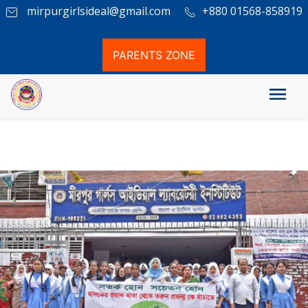
mirpurgirlsideal@gmail.com
+880 01568-858919
PARENTS ZONE